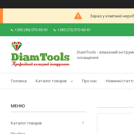
Зараз у компанії неро
+380 (96) 070-60-61
+380 (73) 070-60-61
DiamTools - алмазний інструме
оснащення
Головна
Каталог товарів
Про нас
Новини/статті
Каталог товарів
Прайси