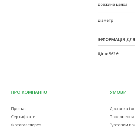
Довжина цвяха
Діаметр
ІНФОРМАЦІЯ ДЛ
Ціна:
563 ₴
ПРО КОМПАНІЮ
УМОВИ
Про нас
Доставка і о
Сертифікати
Повернення і
Фотогалелерея
Гуртовим по