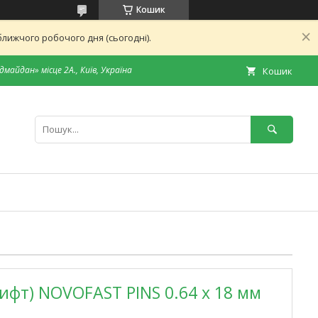
Кошик
лижчого робочого дня (сьогодні).
дмайдан» місце 2А., Київ, Україна
Кошик
фт) NOVOFAST PINS 0.64 x 18 мм