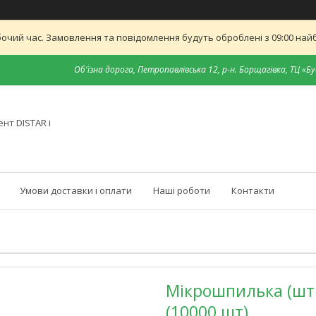
бочий час. Замовлення та повідомлення будуть оброблені з 09:00 найб
Об'їзна дорога, Петропавлівська 12, р-н. Борщагівка, ТЦ «Бу
нт DISTAR і
Умови доставки і оплати
Наші роботи
Контакти
Мікрошпилька (шти
(10000 шт)