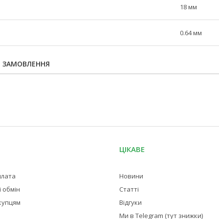
18 мм
0.64 мм
Я ЗАМОВЛЕННЯ
ЦІКАВЕ
плата
Новини
 обмін
Статті
купцям
Відгуки
Ми в Telegram (тут знижки)