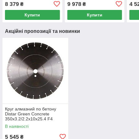
400x3.5/2.5x15x25.4 F4
450x3.8/2.8x15x25.4 F4
300x
8 379
9 978
4 5
₴
₴
Купити
Купити
Акційні пропозиції та новинки
Круг алмазний по бетону
Distar Green Concrete
350x3.2/2.2x10x25.4 F4
В наявності
5 545
₴