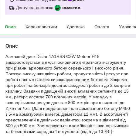
Доступна доставка
Опис
Характеристики
Доставка
Оплата
Умови п
Опис
Алмазний диск Distar 1A1RSS C3W Meteor H15
використовується в якості основного витратного інструменту
при різанні армованого бетону середнього і високого рівня.
Показує високу швидкість роботи, продуктивність і ресурс при
роботі навіть з важким високоармованним бетоном. Зокрема
при роботі на бензоріз досягає швидкості роботи до 2 метрів в
хвилину. Завдяки підвищеній висоті алмазних сегментів до 15
мм, ресурс досягає 700 погонних метрів. У випадку з
швонарізчиком ресурс досягає 800 метрів при швидкості до
2,75 пог / хв. (Дані представлені для армованого бетону М450
з 5-ма арматурами в метрі, діаметром 12 мм). В асортименті
представлений в декількох варіантах, зокрема в діаметрі від
300 до 500 мм. Застосовується в комбінації з швонарізчиками
та бензорізами середньої потужності (від 5 до 13 кВт).