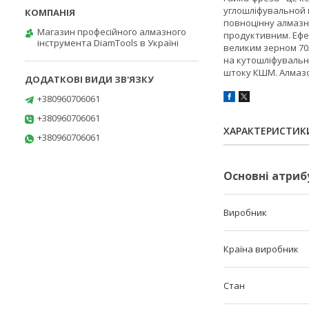
углошліфувальной м
повноцінну алмазну
Магазин професійного алмазного
продуктивним. Ефек
інструмента DiamTools в Україні
великим зерном 70/
на кутошліфувальн
штоку КШМ. Алмазо
+380960706061
+380960706061
ХАРАКТЕРИСТИК
+380960706061
Основні атриб
Виробник
Країна виробник
Стан