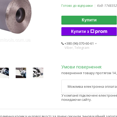
Готово до відправки
Код:
1748352
Купити
Купити з
+380 (96) 070-60-61
Viber, Telegram
повернення товару протягом 14 
У компанії підключені електронн
покидаючи сайту.
ерамічна кромка чудової якості за лічені секунди. Інноваційний зап