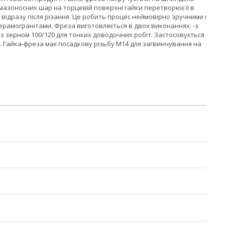
мазоносних шар на торцевій поверхні гайки перетворює її в
відразу після різання. Це робить процес неймовірно зручними і
ерамогранітами. Фреза виготовляється в двох виконаннях: -з
-з зерном 100/120 для тонких доводочних робіт. Застосовується
. Гайка-фреза має посадкову різьбу М14 для загвинчування на