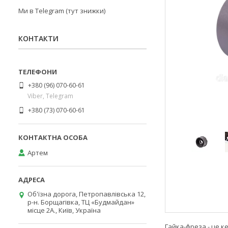
Ми в Telegram (тут знижки)
КОНТАКТИ
+380 (96) 070-60-61
Viber, Telegram
+380 (73) 070-60-61
Артем
Об'їзна дорога, Петропавлівська 12,
р-н. Борщагівка, ТЦ «Будмайдан»
місце 2А., Київ, Україна
Гайка-фреза - це к