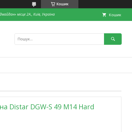
Кошик
дмайдан» місце 2А., Київ, Україна
Кошик
на Distar DGW-S 49 M14 Hard