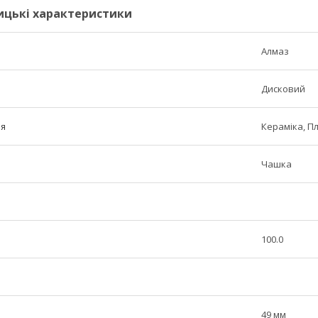
ицькі характеристики
Алмаз
Дисковий
ня
Кераміка, П
Чашка
100.0
49 мм