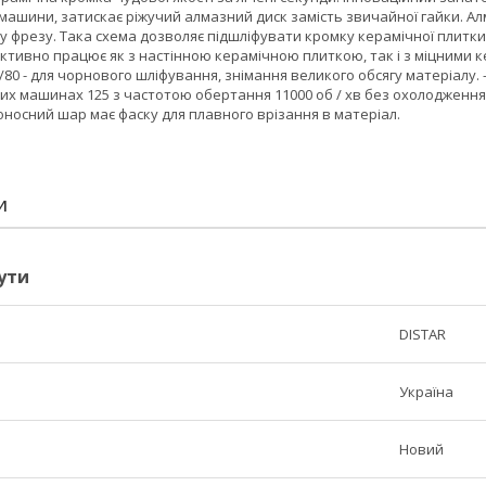
ашини, затискає ріжучий алмазний диск замість звичайної гайки. Ал
 фрезу. Така схема дозволяє підшліфувати кромку керамічної плитки 
тивно працює як з настінною керамічною плиткою, так і з міцними к
80 - для чорнового шліфування, знімання великого обсягу матеріалу. 
их машинах 125 з частотою обертання 11000 об / хв без охолодження
носний шар має фаску для плавного врізання в матеріал.
И
ути
DISTAR
Україна
Новий