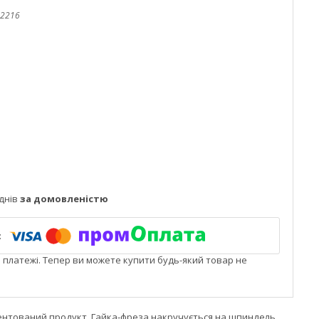
2216
днів
за домовленістю
і платежі. Тепер ви можете купити будь-який товар не
атентований продукт. Гайка-фреза накручується на шпиндель