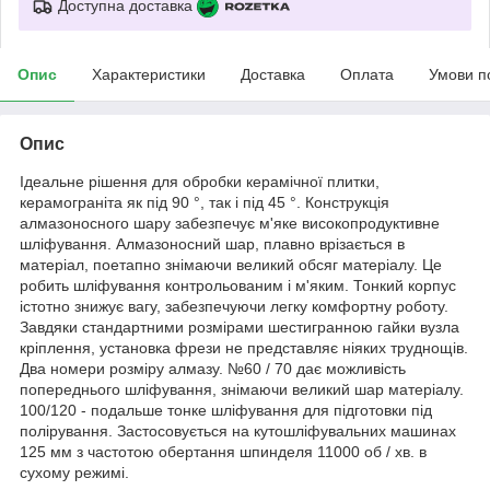
Доступна доставка
Опис
Характеристики
Доставка
Оплата
Умови п
Опис
Ідеальне рішення для обробки керамічної плитки,
керамограніта як під 90 °, так і під 45 °. Конструкція
алмазоносного шару забезпечує м'яке високопродуктивне
шліфування. Алмазоносний шар, плавно врізається в
матеріал, поетапно знімаючи великий обсяг матеріалу. Це
робить шліфування контрольованим і м'яким. Тонкий корпус
істотно знижує вагу, забезпечуючи легку комфортну роботу.
Завдяки стандартними розмірами шестигранною гайки вузла
кріплення, установка фрези не представляє ніяких труднощів.
Два номери розміру алмазу. №60 / 70 дає можливість
попереднього шліфування, знімаючи великий шар матеріалу.
100/120 - подальше тонке шліфування для підготовки під
полірування. Застосовується на кутошліфувальних машинах
125 мм з частотою обертання шпинделя 11000 об / хв. в
сухому режимі.