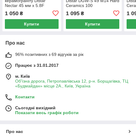
керамограніту Distar
Distar DGW-S 49 M14 Hard
Dist
Nectar 45 мм x 5.8F
Ceramics 100
Cera
1 050
1 095
1 0
₴
₴
Купити
Купити
Про нас
96% позитивних з 69 відгуків за рік
Працює з 31.01.2017
м. Київ
Об'їзна дорога, Петропавлівська 12, р-н. Борщагівка, ТЦ
«Будмайдан» місце 2А., Київ, Україна
Контакти
Сьогодні вихідний
Показати весь графік роботи
Про нас