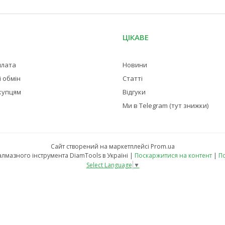
ЦІКАВЕ
плата
Новини
 обмін
Статті
купцям
Відгуки
Ми в Telegram (тут знижки)
Сайт створений на маркетплейсі
Prom.ua
Магазин професійного алмазного інструмента DiamTools в Україні |
Поскаржитися на контент
|
По
Select Language
▼