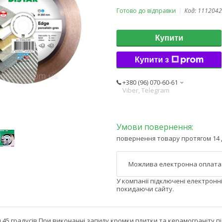
Готово до відправки
Код:
1112042
Купити
Купити з
+380 (96) 070-60-61
Viber, Telegram
повернення товару протягом 14 
У компанії підключені електронн
покидаючи сайту.
ом 45 градусів При виконанні запилу кромки плитки та керамограніту п