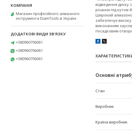
відведення диску. 
різання під кутом 
Магазин професійного алмазного
Широкий алмазоносн
інструмента DiamTools в Україні
забезпечує високу 
виконанням заусовк
посадковим отвором
+380960706061
+380960706061
ХАРАКТЕРИСТИК
+380960706061
Основні атриб
Стан
Виробник
Країна виробник