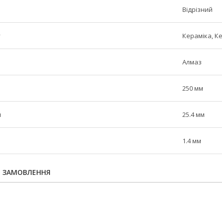
Відрізний
у
Кераміка, К
Алмаз
250 мм
й
25.4 мм
1.4 мм
Я ЗАМОВЛЕННЯ