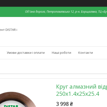
Об'їзна дорога, Петропавлівська 12, р-н. Борщагівка, ТЦ «Бу
нт DISTAR і
Умови доставки і оплати
Наші роботи
Контакти
Круг алмазний відр
250x1.4x25x25.4
3 998 ₴