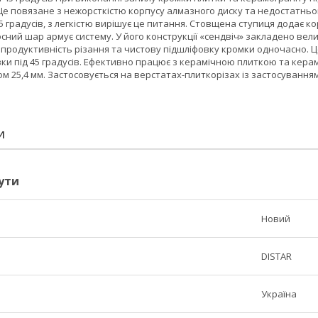
Це повязане з нежорсткістю корпусу алмазного диску та недостатньо
45 градусів, з легкістю вирішує це питання. Стовщена ступиця додає ко
ий шар армує систему. У його конструкції «сендвіч» закладено велик
продуктивність різання та чистову підшліфовку кромки одночасно. Ц
и під 45 градусів. Ефективно працює з керамічною плиткою та керамо
 25,4 мм. Застосовується на верстатах-плиткорізах із застосування
И
ути
Новий
DISTAR
Україна