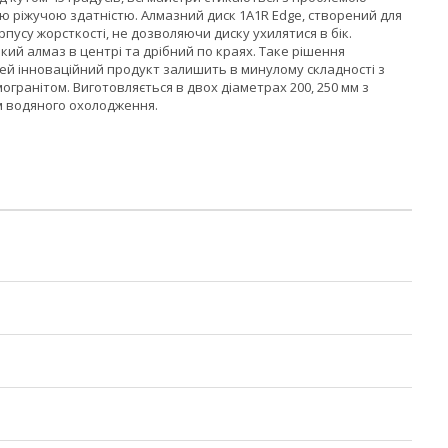
ю ріжучою здатністю. Алмазний диск 1A1R Edge, створений для
рпусу жорсткості, не дозволяючи диску ухилятися в бік.
ий алмаз в центрі та дрібний по краях. Таке рішення
ей інноваційний продукт залишить в минулому складності з
гранітом. Виготовляється в двох діаметрах 200, 250 мм з
м водяного охолодження.