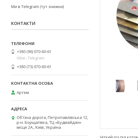
Ми в Telegram (тут знижки)
КОНТАКТИ
+380 (96) 070-60-61
Viber, Telegram
+380 (73) 070-60-61
Артем
Об'їзна дорога, Петропавлівська 12,
р-н. Борщагівка, ТЦ «Будмайдан»
місце 2А., Київ, Україна
Чіткий різ під кут