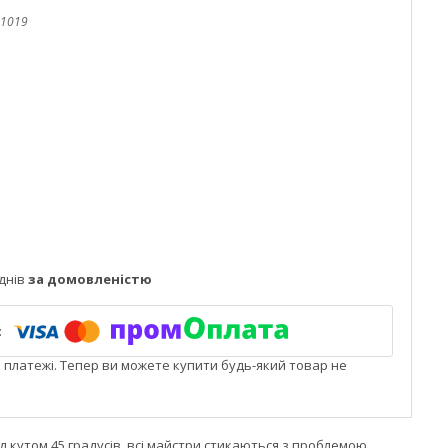
1019
днів
за домовленістю
і платежі. Тепер ви можете купити будь-який товар не
ід кутом 45 градусів, всі майстри стикаються з проблемою