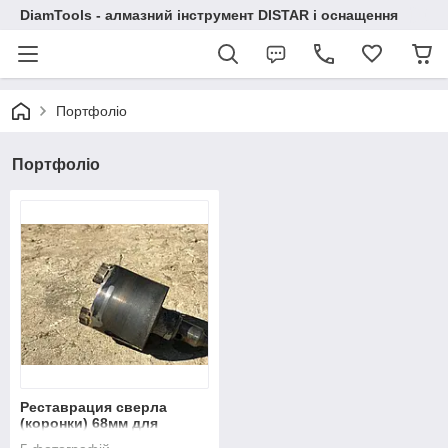
DiamTools - алмазний інструмент DISTAR і оснащення
Портфоліо
Портфоліо
Реставрация сверла
(коронки) 68мм для
подрозетника