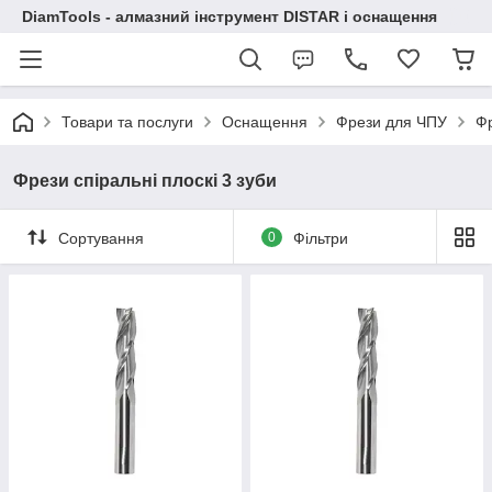
DiamTools - алмазний інструмент DISTAR і оснащення
Товари та послуги
Оснащення
Фрези для ЧПУ
Фр
Фрези спіральні плоскі 3 зуби
Сортування
0
Фільтри