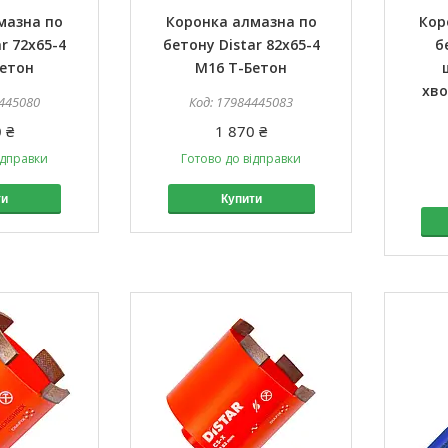
мазна по
Коронка алмазна по
Кор
r 72x65-4
бетону Distar 82x65-4
б
Бетон
М16 Т-Бетон
хво
445080
17984445083
 ₴
1 870 ₴
ідправки
Готово до відправки
ти
Купити