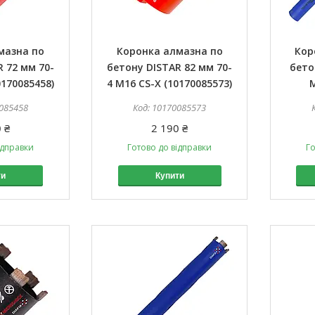
мазна по
Коронка алмазна по
Кор
 72 мм 70-
бетону DISTAR 82 мм 70-
бето
0170085458)
4 M16 CS-X (10170085573)
M
085458
10170085573
 ₴
2 190 ₴
ідправки
Готово до відправки
Го
ти
Купити