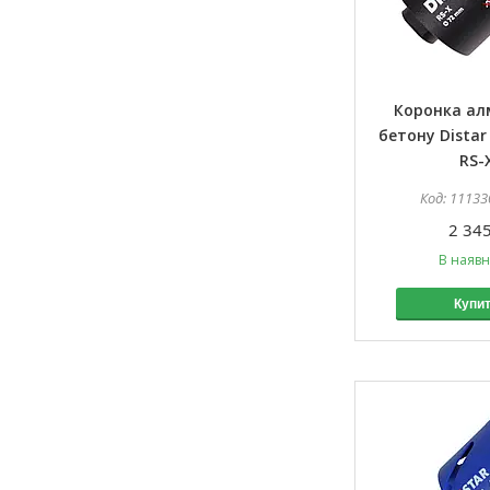
Коронка ал
бетону Distar
RS-
11133
2 345
В наявн
Купи