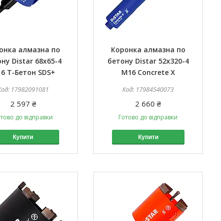
онка алмазна по
Коронка алмазна по
ну Distar 68x65-4
бетону Distar 52x320-4
6 T-Бетон SDS+
M16 Concrete X
17982091081
17984540073
2 597 ₴
2 660 ₴
тово до відправки
Готово до відправки
Купити
Купити