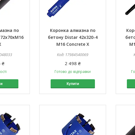
мазна по
Коронка алмазна по
Кор
 72x70хМ16
бетону Distar 42x320-4
бето
X
M16 Concrete X
М1
048033
17984540069
 ₴
2 498 ₴
ості
Готово до відправки
Го
ти
Купити