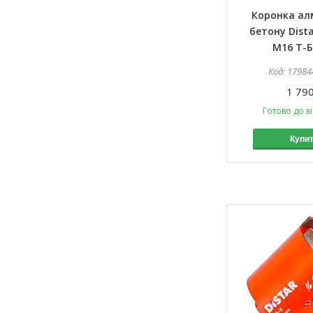
Коронка ал
бетону Dista
М16 Т-
17984
1 790
Готово до в
Купи