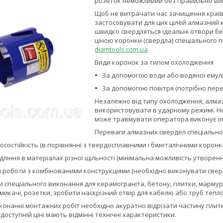
розеток неможливий без правильно ви
Щоб не витрачати час зачищення країв
застосовувати для цих цілей алмазний 
швидко свердляться ідеальні отвори без
ціною коронки (свердла) спеціального 
diamtools.com.ua
Види коронок за типом охолодження
За допомогою води або водяної емульс
За допомогою повітря (потрібно пере
Незалежно від типу охолодження, алмаз
використовувати в ударному режимі. Н
може травмувати оператора виконує о
Переваги алмазних свердел спеціально
состійкість (в порівнянні з твердосплавними і біметалічними коронк
дління в матеріалах різної щільності (мінімальна можливість утворення
 роботи з комбінованими конструкціями (необхідно виконувати сверд
 спеціального виконання для керамограніта, бетону, плитки, мармуру
микачі, розетки, зробити наскрізний отвір для кабелю або труб тепло
иконанні монтажних робіт необхідно акуратно відрізати частину плит
 доступній ціні мають відмінні технічні характеристики.