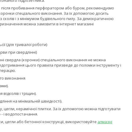
конаного підрозетника.
 після пробивання перфоратором або буром, рекомендуємо
коронки спеціального виконання. За їх допомогою досить
 сколів і з мінімумом будівельного пилу. За демократичною
призначення можна замовити в інтернет магазині
ії (для тривалої роботи)
рви при свердлінні)
ні свердла (коронки) спеціального виконання не можна
едотримання цього правила призведе до поломки інструменту і
перацію.
го виконання
ами).
 відколів і тріщин).
ління на мінімальній швидкості).
, цегли, керамічної плитки. За їх допомогою можна підготувати
 - і водопостачання.
ки, цегли або бетонної конструкції, використовуйте
алмазні