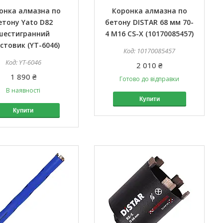
онка алмазна по
Коронка алмазна по
етону Yato D82
бетону DISTAR 68 мм 70-
шестигранний
4 M16 CS-X (10170085457)
стовик (YT-6046)
10170085457
YT-6046
2 010 ₴
1 890 ₴
Готово до відправки
В наявності
Купити
Купити