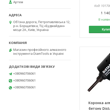
Артем
10170
1 140
В наявн
Об'їзна дорога, Петропавлівська 12,
р-н. Борщагівка, ТЦ «Будмайдан»
місце 2А., Київ, Україна
Купи
Магазин професійного алмазного
інструмента DiamTools в Україні
+380960706061
+380960706061
+380960706061
Коронка ал
бетону Dist