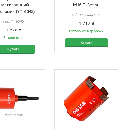
шестигранний
М16 Т-Бетон
стовик (YT-6045)
17984445079
YT-6045
1 717 ₴
1 628 ₴
Готово до відправки
В наявності
Купити
Купити