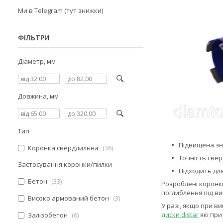
Ми в Telegram (тут знижки)
ФІЛЬТРИ
Діаметр, мм
Довжина, мм
Тип
Підвищена зно
Коронка свердлильна
36
Точність свер
Застосування коронки/пилки
Підходить для
Бетон
33
Розроблені коронки
поглиблення під ви
Високо армований бетон
3
У разі, якщо при в
диски distar
які при
Залізобетон
6