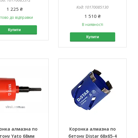
10170085572
10170085130
1 225 ₴
1 510 ₴
тово до відправки
В наявності
Купити
Купити
онка алмазна по
Коронка алмазна по
тону Yato 68мм
бетону Distar 68x65-4