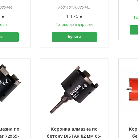
085444
10170085445
 ₴
1 175 ₴
Го
ості
Готово до відправки
ти
Купити
мазна по
Коронка алмазна по
Кор
ar 72x65-
бетону DISTAR 82 мм 65-
бе