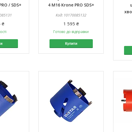
PRO / SDS+
4 M16 Krone PRO SDS+
хво
085131
10170085132
 ₴
1 595 ₴
ості
Готово до відправки
ти
Купити