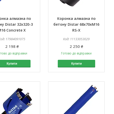
онка алмазна по
Коронка алмазна по
ну Distar 32x320-3
бетону Distar 68x70хМ16
16 Concrete X
RS-X
17984091075
11133053029
2 198 ₴
2 250 ₴
тово до відправки
Готово до відправки
Купити
Купити