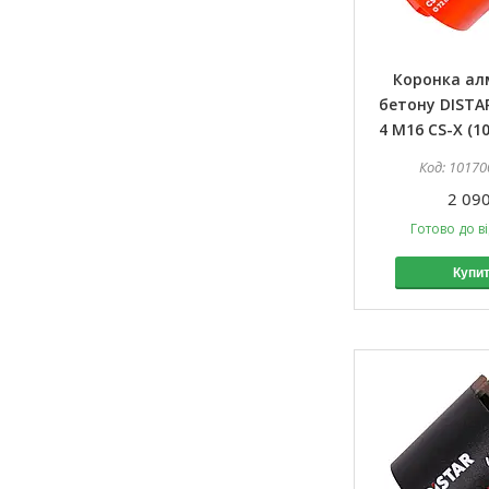
Коронка ал
бетону DISTAR
4 M16 CS-X (1
10170
2 090
Готово до в
Купи