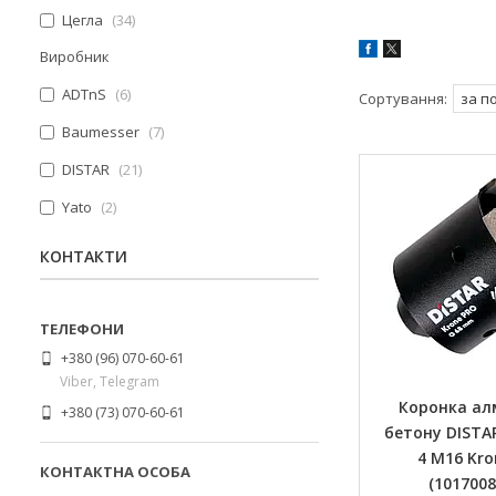
Цегла
34
Виробник
ADTnS
6
Baumesser
7
DISTAR
21
Yato
2
КОНТАКТИ
+380 (96) 070-60-61
Viber, Telegram
Коронка ал
+380 (73) 070-60-61
бетону DISTAR
4 M16 Kro
(1017008