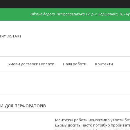
Об'їзна дорога, Петропавлівська 12, р-н. Борщагівка, ТЦ «Бу
нт DISTAR і
Умови доставки і оплати
Наші роботи
Контакти
И ДЛЯ ПЕРФОРАТОРІВ
Монтажні роботи неможливо уявити без
цьому досить часто потрібно пробивати 