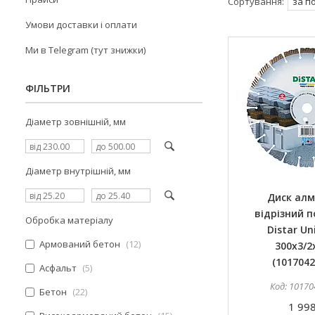
Умови доставки і оплати
Ми в Telegram (тут знижки)
ФІЛЬТРИ
Діаметр зовнішній, мм
Діаметр внутрішній, мм
Диск ал
відрізний п
Обробка матеріалу
Distar Un
Армований бетон
12
300x3/2
(1017042
Асфальт
5
10170
Бетон
22
1 998