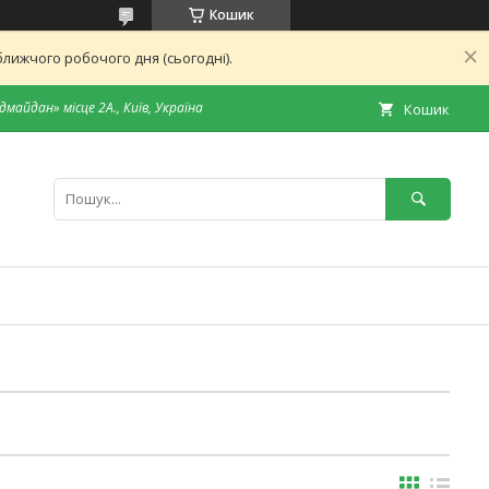
Кошик
лижчого робочого дня (сьогодні).
дмайдан» місце 2А., Київ, Україна
Кошик