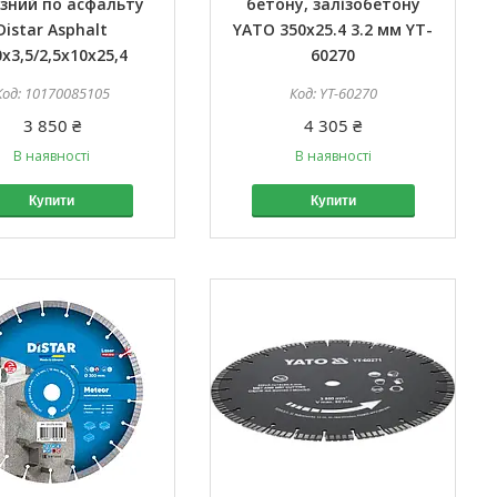
ізний по асфальту
бетону, залізобетону
Distar Asphalt
YATO 350x25.4 3.2 мм YT-
x3,5/2,5x10x25,4
60270
10170085105
YT-60270
3 850 ₴
4 305 ₴
В наявності
В наявності
Купити
Купити