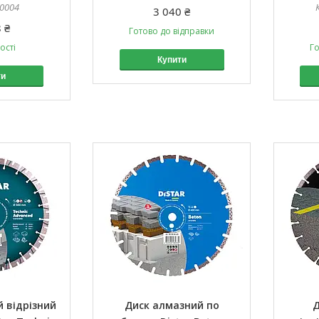
60004
3 040 ₴
 ₴
Готово до відправки
ості
Го
Купити
ти
 відрізний
Диск алмазний по
Д