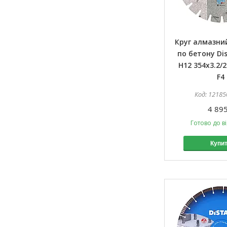
Круг алмазний
по бетону Dis
H12 354x3.2/2
F4
12185
4 895
Готово до в
Купи