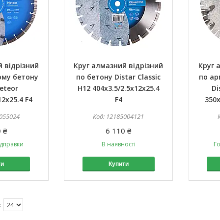
 відрізний
Круг алмазний відрізний
Круг 
ому бетону
по бетону Distar Classic
по ар
eteor
H12 404x3.5/2.5x12x25.4
Di
12x25.4 F4
F4
350x
055024
12185004121
 ₴
6 110 ₴
ідправки
В наявності
Го
ти
Купити