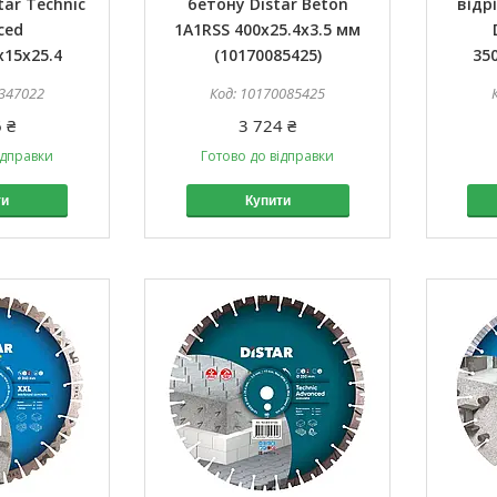
tar Technic
бетону Distar Beton
відр
ced
1A1RSS 400x25.4x3.5 мм
x15x25.4
(10170085425)
350
347022
10170085425
 ₴
3 724 ₴
ідправки
Готово до відправки
ти
Купити