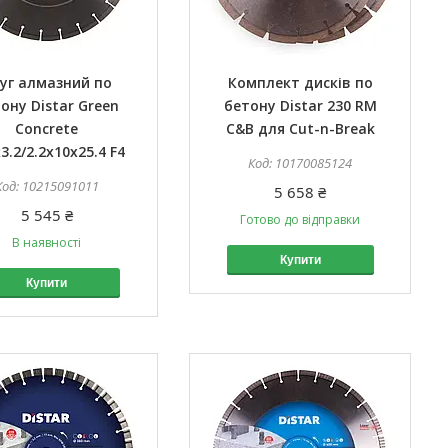
уг алмазний по
Комплект дисків по
ону Distar Green
бетону Distar 230 RM
Concrete
C&B для Cut-n-Break
3.2/2.2x10x25.4 F4
10170085124
10215091011
5 658 ₴
5 545 ₴
Готово до відправки
В наявності
Купити
Купити