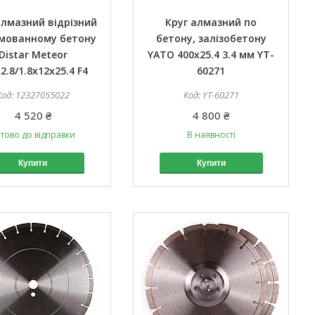
алмазний відрізний
Круг алмазний по
мованному бетону
бетону, залізобетону
Distar Meteor
YATO 400x25.4 3.4 мм YT-
2.8/1.8x12x25.4 F4
60271
12327055022
YT-60271
4 520 ₴
4 800 ₴
тово до відправки
В наявності
Купити
Купити