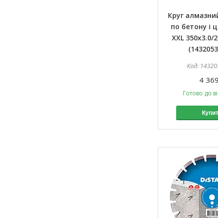
Круг алмазний
по бетону і ц
XXL 350x3.0/2
(1432053
14320
4 369
Готово до в
Купи