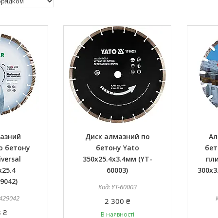
мазний
Диск алмазний по
Ал
о бетону
бетону Yato
бет
iversal
350x25.4x3.4мм (YT-
пли
x25.4
60003)
300x3
9042)
YT-60003
429042
2 300 ₴
 ₴
В наявності