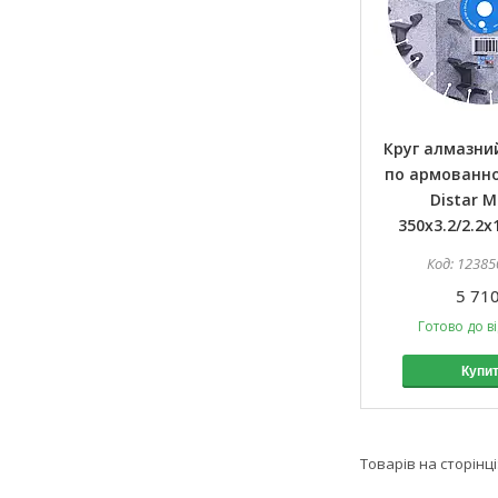
Круг алмазний
по армованн
Distar M
350x3.2/2.2x
12385
5 710
Готово до в
Купи