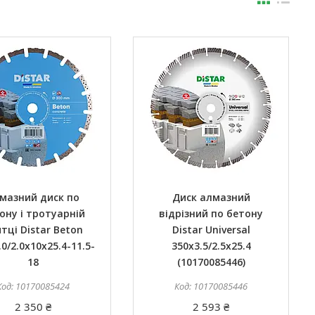
мазний диск по
Диск алмазний
ону і тротуарній
відрізний по бетону
тці Distar Beton
Distar Universal
.0/2.0x10x25.4-11.5-
350x3.5/2.5x25.4
18
(10170085446)
10170085424
10170085446
2 350 ₴
2 593 ₴