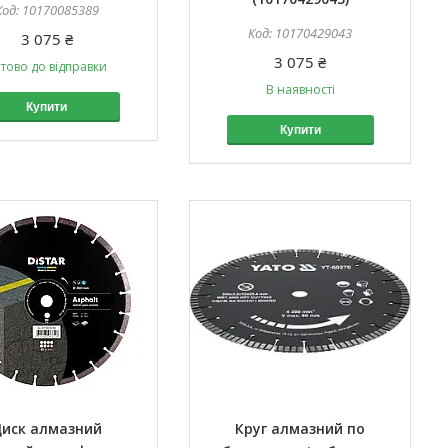
10170085389
10170429043
3 075 ₴
3 075 ₴
тово до відправки
В наявності
Купити
Купити
иск алмазний
Круг алмазний по