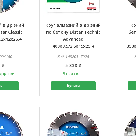
 відрізний
Круг алмазний відрізний
Кр
tar Classic
по бетону Distar Technic
бет
.2x12x25.4
Advanced
400x3.5/2.5x15x25.4
350x
004160
14320347026
 ₴
5 338 ₴
ідправки
В наявності
ти
Купити