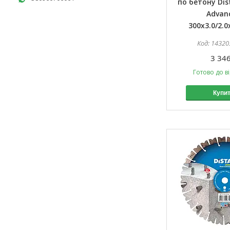
по бетону Dis
Advan
300x3.0/2.0
14320
3 346
Готово до в
Купи