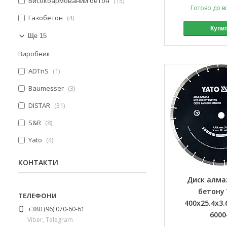
Високоармований бетон
15
Готово до в
Газобетон
4
Купи
Ще 15
Виробник
ADTnS
1
Baumesser
3
DISTAR
31
S&R
8
Yato
4
КОНТАКТИ
Диск алма
бетону 
400x25.4x3.
+380 (96) 070-60-61
6000
Viber, Telegram