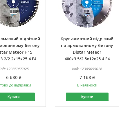
алмазний відрізний
Круг алмазний відрізний
мованному бетону
по армованному бетону
star Meteor H15
Distar Meteor
3.2/2.2x15x25.4 F4
400x3.5/2.5x12x25.4 F4
12385055025
12385055026
6 680 ₴
7 168 ₴
тово до відправки
В наявності
Купити
Купити