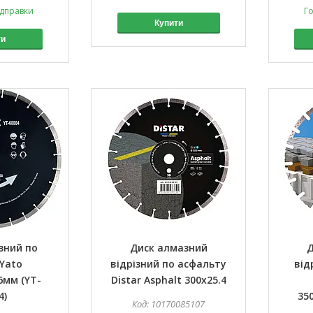
ідправки
Го
Купити
ти
зний по
Диск алмазний
Д
Yato
відрізний по асфальту
від
6мм (YT-
Distar Asphalt 300x25.4
4)
350
10170085107