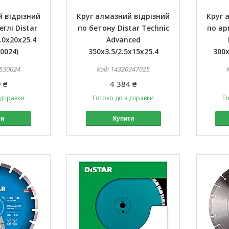
 відрізний
Круг алмазний відрізний
Круг 
еглі Distar
по бетону Distar Technic
по ар
.0x20x25.4
Advanced
0024)
350x3.5/2.5x15x25.4
300x
530024
14320347025
 ₴
4 384 ₴
ідправки
Готово до відправки
Го
ти
Купити