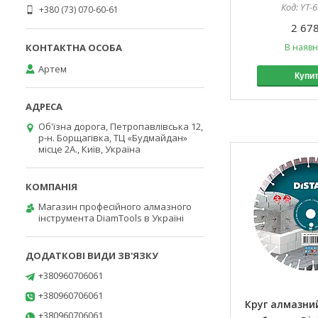
YT-
+380 (73) 070-60-61
2 678
В наявн
Артем
Купи
Об'їзна дорога, Петропавлівська 12,
р-н. Борщагівка, ТЦ «Будмайдан»
місце 2А., Київ, Україна
Магазин професійного алмазного
інструмента DiamTools в Україні
+380960706061
+380960706061
Круг алмазний
+380960706061