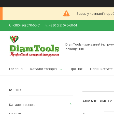
Зараз у компанії неро
+380 (96) 070-60-61
+380 (73) 070-60-61
DiamTools - алмазний інструме
оснащення
Головна
Каталог товарів
Про нас
Новини/статті
АЛМАЗНІ ДИСКИ Д
Каталог товарів
Прайси