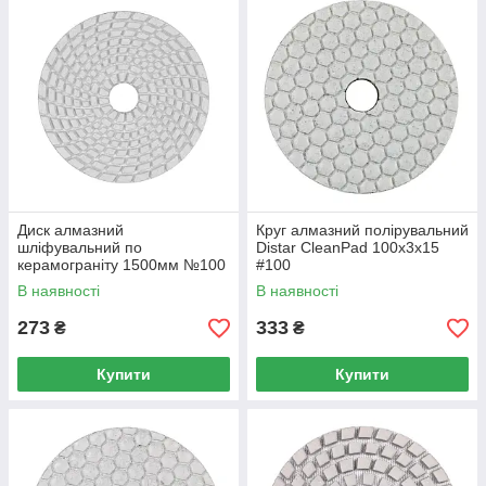
Диск алмазний
Круг алмазний полірувальний
шліфувальний по
Distar CleanPad 100x3x15
керамограніту 1500мм №100
#100
(YT-48205)
В наявності
В наявності
273
333
₴
₴
Купити
Купити