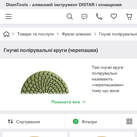
DiamTools - алмазний інструмент DISTAR і оснащення
Товари та послуги
Фрези алмазні
Гнучкі полірувальн
Гнучкі полірувальні круги (черепашки)
Такі гнучкі круги
полірувальні
називають
«черепашками»
тому що вони
нагадують панцир
Показати все
цих тварин.
Використовують
такі вироби для
шліфування та
Сортування
0
Фільтри
полірування.
Застосовувати