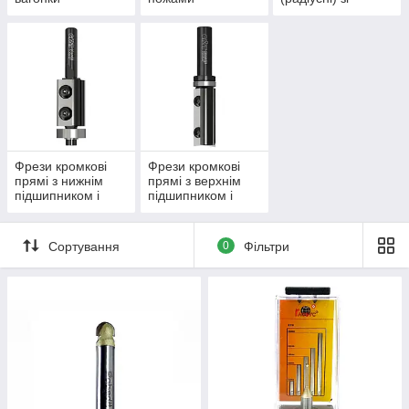
змінними ножами
Фрези кромкові
Фрези кромкові
прямі з нижнім
прямі з верхнім
підшипником і
підшипником і
змінними ножами
змінними ножами
Сортування
0
Фільтри