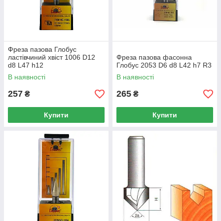
Фреза пазова Глобус
ластівчиний хвіст 1006 D12
Фреза пазова фасонна
d8 L47 h12
Глобус 2053 D6 d8 L42 h7 R3
В наявності
В наявності
257
265
₴
₴
Купити
Купити