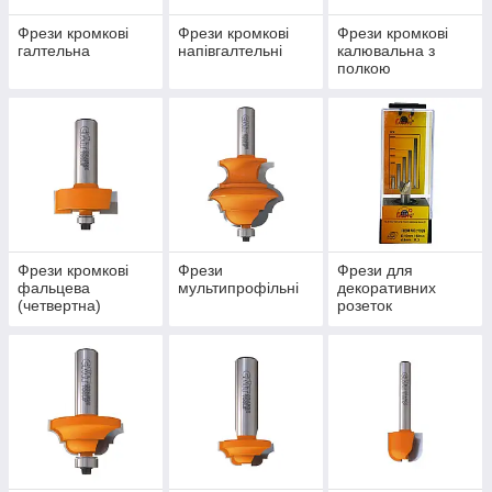
Фрези кромкові
Фрези кромкові
Фрези кромкові
галтельна
напівгалтельні
калювальна з
полкою
Фрези кромкові
Фрези
Фрези для
фальцева
мультипрофільні
декоративних
(четвертна)
розеток