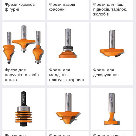
Фрези кромкові
Фрези пазові
Фрези для чаш,
фігурні
фасонні
підносів, тарілок,
жолобів
Фрези для
Фрези для
Фрези для
поручнів та країв
молдінгів,
декорування
столів
плінтусів, карнизів
Фрези для
Фрези для
Фрези пазова Т-