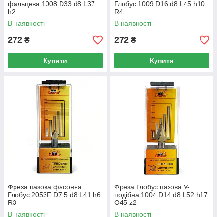
фальцева 1008 D33 d8 L37
Глобус 1009 D16 d8 L45 h10
h2
R4
В наявності
В наявності
272
272
₴
₴
Купити
Купити
Фреза пазова фасонна
Фреза Глобус пазова V-
Глобус 2053F D7.5 d8 L41 h6
подібна 1004 D14 d8 L52 h17
R3
O45 z2
В наявності
В наявності