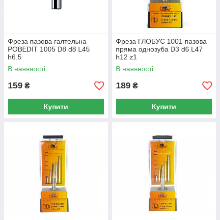
Фреза пазова галтельна
Фреза ГЛОБУС 1001 пазова
POBEDIT 1005 D8 d8 L45
пряма однозуба D3 d6 L47
h6.5
h12 z1
В наявності
В наявності
159
189
₴
₴
Купити
Купити