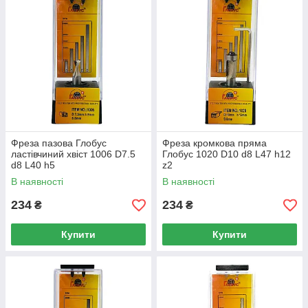
Фреза пазова Глобус
Фреза кромкова пряма
ластівчиний хвіст 1006 D7.5
Глобус 1020 D10 d8 L47 h12
d8 L40 h5
z2
В наявності
В наявності
234
234
₴
₴
Купити
Купити