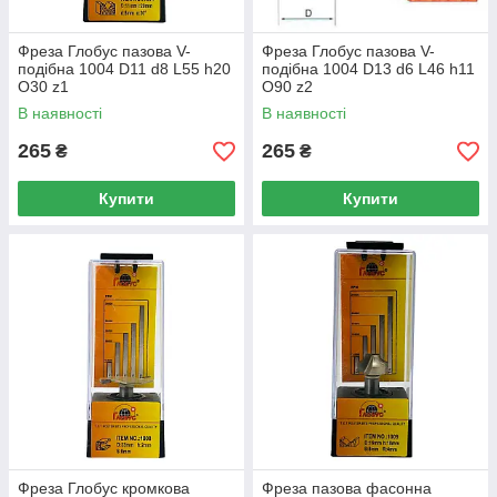
Фреза Глобус пазова V-
Фреза Глобус пазова V-
подібна 1004 D11 d8 L55 h20
подібна 1004 D13 d6 L46 h11
O30 z1
O90 z2
В наявності
В наявності
265
265
₴
₴
Купити
Купити
Фреза Глобус кромкова
Фреза пазова фасонна