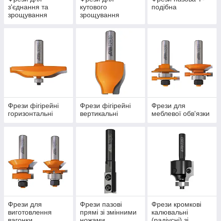
з'єднання та
кутового
подібна
зрощування
зрощування
Фрези фігірейні
Фрези фігірейні
Фрези для
горизонтальні
вертикальні
меблевої обв'язки
Фрези для
Фрези пазові
Фрези кромкові
виготовлення
прямі зі змінними
калювальні
вагонки
ножами
(радіусні) зі