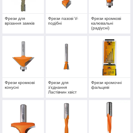
Щоб будівельний інструмент служив довго слідкуйте за
станом встановлюється оснастки. Використання затупленной
фрези багаторазово збільшує навантаження на двигун, а
Фрези для
Фрези пазові V-
Фрези кромкові
якщо ріжуча частина пошкоджена, висока ймовірність
врізання замків
подібні
калювальні
«биття», яке призводить до руйнування фрези по дереву і
(радіусні)
поломки інструмента. При цьому висока ймовірність
травмування осколками оператора.
Фрези кромкові
Фрези для
Фрези кромочні
конусні
з'єднання
фальцеві
Ластівчин хвіст